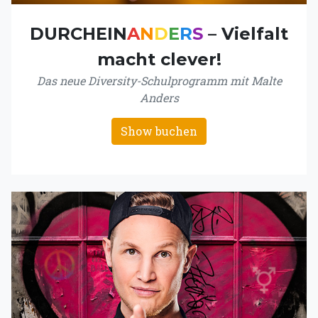
DURCHEIN
A
N
D
E
R
S
– Vielfalt
macht clever!
Das neue Diversity-Schulprogramm mit Malte
Anders
Show buchen